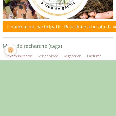
Financement participatif : Bokashine a besoin de 
Mots de recherche (tags)
Communication
Soirée vidéo
végétarien
Laplume
Plantation
politique
FADA
Accueil
santé
Tookets
Couverts végétaux
éléctions européennes
blé
CTV
agriculture de conservation
OUIJAGI
EARL Gatti
Jardins à 4 mains
agro-écologie
De ferme en ferme
Agriculture durable
agroforesterie
Roquefort
José Bové
Konrad Schreiber
Bois Raméal Fragmenté
Site internet