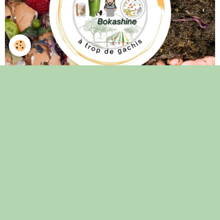
Financement participatif : Bokashine a besoin de 
Mots de recherche (tags)
Communication
Soirée vidéo
végétarien
Laplume
Plantation
politique
FADA
Accueil
santé
Tookets
Couverts végétaux
éléctions européennes
blé
CTV
agriculture de conservation
OUIJAGI
EARL Gatti
Jardins à 4 mains
agro-écologie
De ferme en ferme