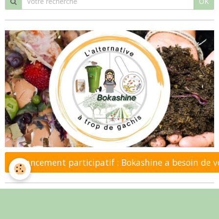
OK
Financement participatif : Bokashine a besoin de 
Mots de recherche (tags)
Communication
Soirée vidéo
végétarien
Laplume