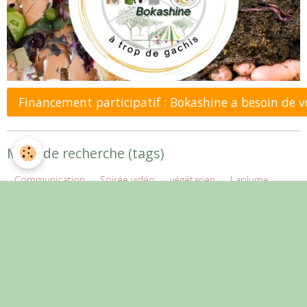
Financement participatif : Bokashine a besoin de 
Mots de recherche (tags)
Communication
Soirée vidéo
végétarien
Laplume
Plantation
politique
FADA
Accueil
santé
Tookets
Couverts végétaux
éléctions européennes
blé
CTV
agriculture de conservation
OUIJAGI
EARL Gatti
Jardins à 4 mains
agro-écologie
De ferme en ferme
Agriculture durable
agroforesterie
Roquefort
José Bové