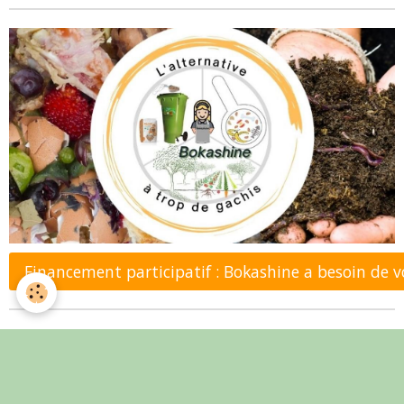
Financement participatif : Bokashine a besoin de 
Mots de recherche (tags)
Communication
Soirée vidéo
végétarien
Laplume