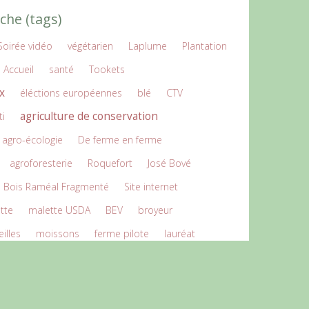
che (tags)
Soirée vidéo
végétarien
Laplume
Plantation
Accueil
santé
Tookets
x
éléctions européennes
blé
CTV
agriculture de conservation
ti
agro-écologie
De ferme en ferme
agroforesterie
Roquefort
José Bové
Bois Raméal Fragmenté
Site internet
ette
malette USDA
BEV
broyeur
illes
moissons
ferme pilote
lauréat
agreau
triticale