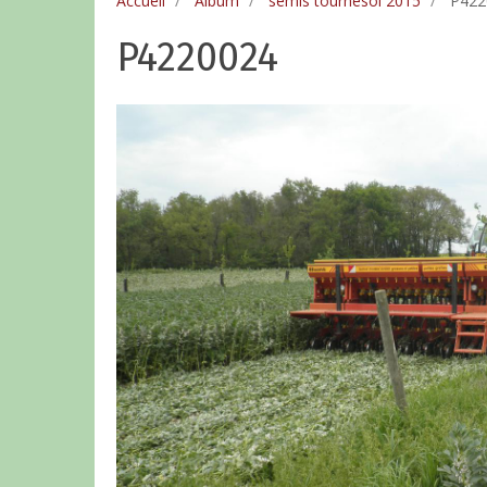
Accueil
Album
semis tournesol 2015
P422
P4220024