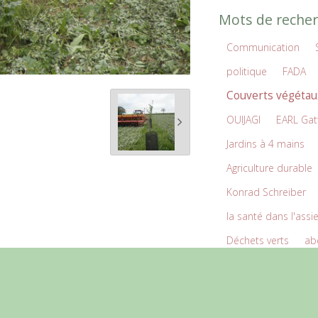
Mots de recher
Communication
politique
FADA
Couverts végétau
OUIJAGI
EARL Gat
Jardins à 4 mains
Agriculture durable
Konrad Schreiber
la santé dans l'assi
Déchets verts
abe
corps
Aquitaine