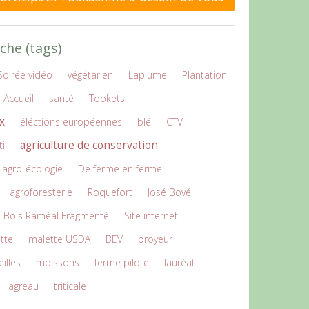
che (tags)
Soirée vidéo
végétarien
Laplume
Plantation
Accueil
santé
Tookets
x
éléctions européennes
blé
CTV
agriculture de conservation
ti
agro-écologie
De ferme en ferme
agroforesterie
Roquefort
José Bové
Bois Raméal Fragmenté
Site internet
ette
malette USDA
BEV
broyeur
illes
moissons
ferme pilote
lauréat
agreau
triticale