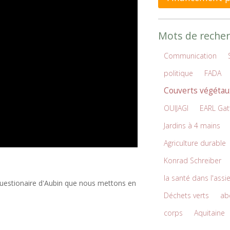
Mots de recher
Communication
politique
FADA
Couverts végétau
OUIJAGI
EARL Gat
Jardins à 4 mains
Agriculture durable
Konrad Schreiber
la santé dans l'assi
 questionaire d'Aubin que nous mettons en
Déchets verts
abe
corps
Aquitaine