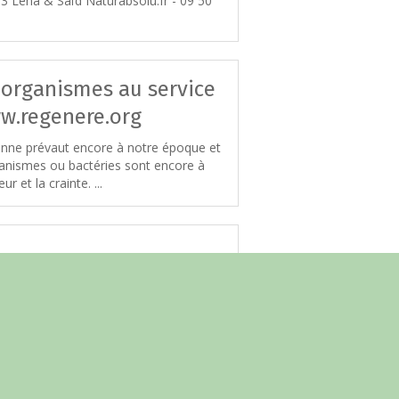
/3 Léna & Saïd Naturabsolu.fr - 09 50
 organismes au service
ww.regenere.org
enne prévaut encore à notre époque et
anismes ou bactéries sont encore à
r et la crainte. ...
uel CHEVILLOTE (EM Inside) et Jürgen
ors du colloque Cheval & Territoires
ignon le 17 Janvier ...
cais