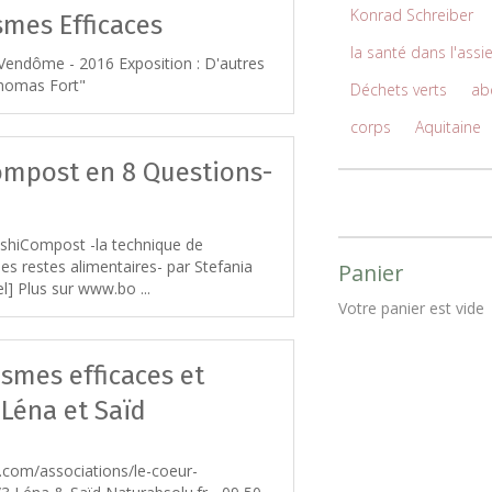
Konrad Schreiber
smes Efficaces
la santé dans l'assi
 Vendôme - 2016 Exposition : D'autres
Thomas Fort"
Déchets verts
abe
corps
Aquitaine
ompost en 8 Questions-
kashiCompost -la technique de
s restes alimentaires- par Stefania
Panier
l] Plus sur www.bo ...
Votre panier est vide
smes efficaces et
Léna et Saïd
.com/associations/le-coeur-