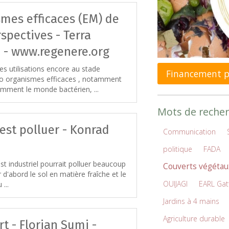
mes efficaces (EM) de
spectives - Terra
9 - www.regenere.org
s utilisations encore au stade
Financement pa
ro organismes efficaces , notamment
mment le monde bactérien, ...
Mots de recher
est polluer - Konrad
Communication
politique
FADA
t industriel pourrait polluer beaucoup
Couverts végétau
r d'abord le sol en matière fraîche et le
OUIJAGI
EARL Gat
 ...
Jardins à 4 mains
Agriculture durable
t - Florian Sumi -