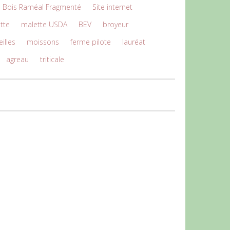
Bois Raméal Fragmenté
Site internet
ette
malette USDA
BEV
broyeur
illes
moissons
ferme pilote
lauréat
agreau
triticale