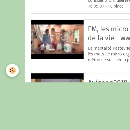
conscient/formulaires
76 05 97 - 10 place ...
EM, les micro
de la vie - w
La mentalité Pasteuri
les mots de micro org
même de susciter la peu
Avignon2018
Intervention d'Emman
DEGRAEVE (AGRITON) l
au salon du cheval d'Av
EM Drink Fran