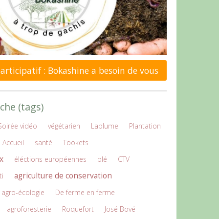
rticipatif : Bokashine a besoin de vous
che (tags)
Soirée vidéo
végétarien
Laplume
Plantation
Accueil
santé
Tookets
x
éléctions européennes
blé
CTV
agriculture de conservation
ti
agro-écologie
De ferme en ferme
agroforesterie
Roquefort
José Bové