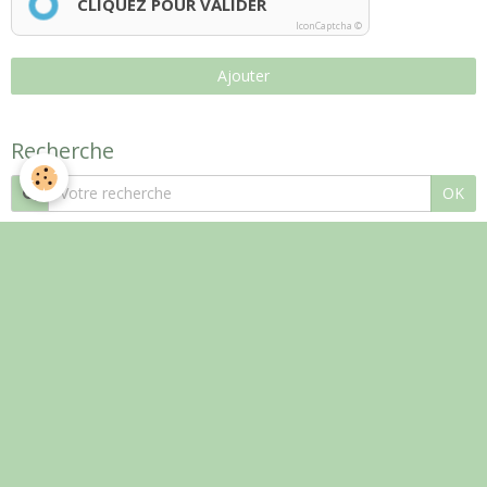
CLIQUEZ POUR VALIDER
IconCaptcha ©
Ajouter
Recherche
OK